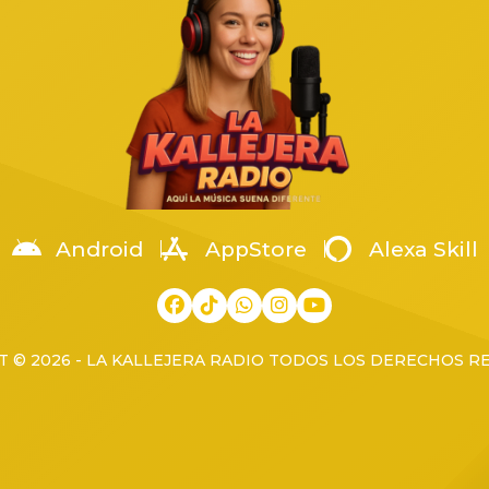
a en la colonia Arenales
la Región Occidente. La […]
os, cuando fue atacado por un
[…]
Android
AppStore
Alexa Skill
 © 2026 - LA KALLEJERA RADIO TODOS LOS DERECHOS 