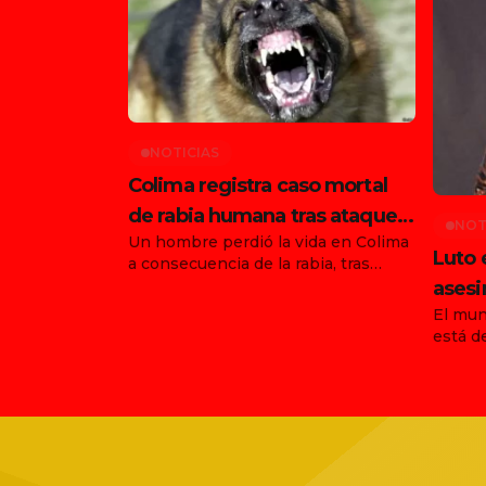
NOTICIAS
Colima registra caso mortal
de rabia humana tras ataque
NOT
Un hombre perdió la vida en Colima
de animal en Tonila
Luto 
a consecuencia de la rabia, tras
haber sido atacado por un animal en
asesi
el municipio de Tonila, Jalisco. Con
El mun
funda
este hecho, ya son dos los
está d
Ernes
fallecimientos confirmados en el
agosto
país por esta enfermedad durante
asesin
agosto, luego de que días antes se
vocali
informara la muerte de una joven en
agrupa
[…]
trágic
Jalisc