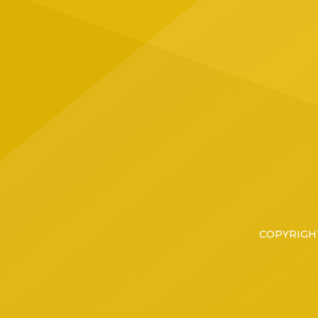
ubicad
Tapatí
grupo 
COPYRIGHT