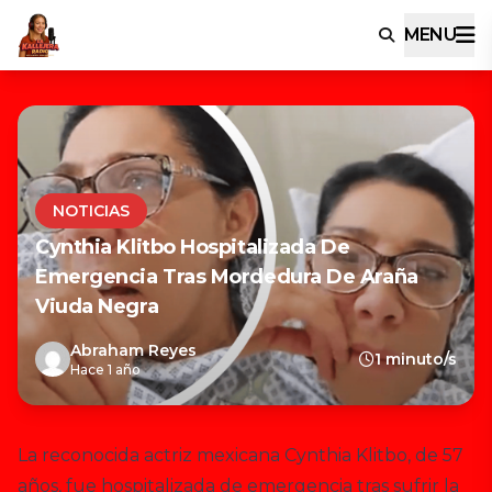
MENU
NOTICIAS
Cynthia Klitbo Hospitalizada De
Emergencia Tras Mordedura De Araña
Viuda Negra
Abraham Reyes
1 minuto/s
Hace 1 año
La reconocida actriz mexicana Cynthia Klitbo, de 57
años, fue hospitalizada de emergencia tras sufrir la