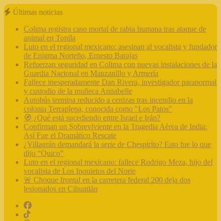
Últimas noticias
Colima registra caso mortal de rabia humana tras ataque de
animal en Tonila
Luto en el regional mexicano: asesinan al vocalista y fundador
de Enigma Norteño, Ernesto Barajas
Refuerzan seguridad en Colima con nuevas instalaciones de la
Guardia Nacional en Manzanillo y Armería
Fallece inesperadamente Dan Rivera, investigador paranormal
y custodio de la muñeca Annabelle
Autobús termina reducido a cenizas tras incendio en la
colonia Terraplena, conocida como "Los Patos"
🧭 ¿Qué está sucediendo entre Israel e Irán?
Confirman un Sobreviviente en la Tragedia Aérea de India:
Así Fue el Dramático Rescate
¿Villagrán demandará la serie de Chespirito? Esto fue lo que
dijo “Quico”
Luto en el regional mexicano: fallece Rodrigo Meza, hijo del
vocalista de Los Inquietos del Norte
🚨 Choque frontal en la carretera federal 200 deja dos
lesionados en Cihuatlán