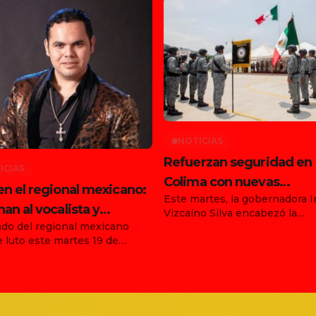
NOTICIAS
Refuerzan seguridad en
ICIAS
Colima con nuevas
en el regional mexicano:
Este martes, la gobernadora I
instalaciones de la Guard
nan al vocalista y
Vizcaíno Silva encabezó la
Nacional en Manzanillo y
do del regional mexicano
inauguración de las compañía
dor de Enigma Norteño,
Armería
e luto este martes 19 de
477 de la Guardia Nacional (GN
to Barajas
 de 2025, tras confirmarse el
ubicadas en los municipios d
ato de Ernesto Barajas,
Manzanillo y Armería. El acto
sta, productor y fundador de la
con la presencia del General 
ción Enigma Norteño. El
Brigada Guardia Nacional de 
o suceso ocurrió en Zapopan,
Mayor, Eugenio Leonardo Ló