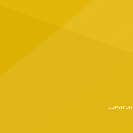
Jalisc
ubicad
Tapatí
grupo 
COPYRIGHT