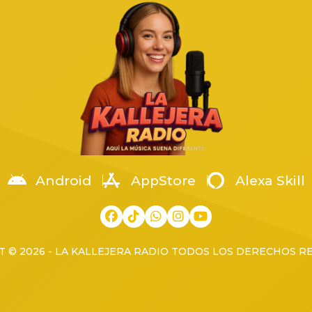
o, en una pensión de autos
Arellanes, coordinador territor
a en la colonia Arenales
la Región Occidente. La […]
os, cuando fue atacado por un
[…]
Android
AppStore
Alexa Skill
 © 2026 - LA KALLEJERA RADIO TODOS LOS DERECHOS 