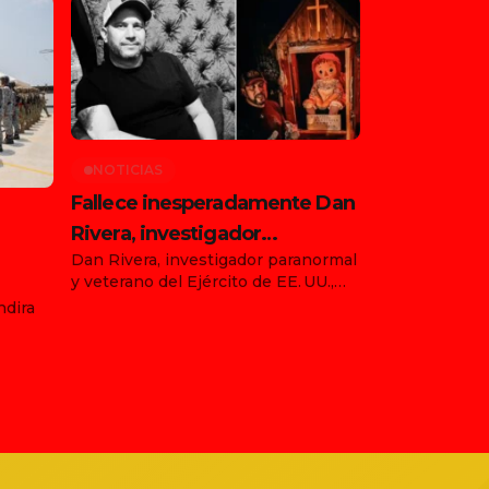
NOTICIAS
Fallece inesperadamente Dan
Rivera, investigador
Dan Rivera, investigador paranormal
paranormal y custodio de la
y veterano del Ejército de EE. UU.,
muñeca Annabelle
falleció de forma repentina el 13 de
ndira
ia
julio de 2025 en Gettysburg,
Pensilvania, durante su gira “Devils
s 476 y
on the Run Tour” con la muñeca
),
Annabelle. Tenía 54 años. El mundo
e
paranormal está de luto Rivera,
 contó
figura clave en la New England
de
Society for Psychic Research […]
Estado
pez