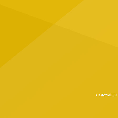
Jalisc
ubicad
Tapatí
grupo 
COPYRIGHT