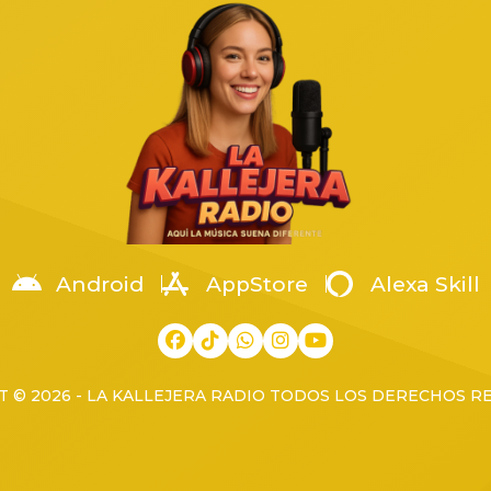
o, en una pensión de autos
Arellanes, coordinador territor
a en la colonia Arenales
la Región Occidente. La […]
os, cuando fue atacado por un
[…]
Android
AppStore
Alexa Skill
 © 2026 - LA KALLEJERA RADIO TODOS LOS DERECHOS 