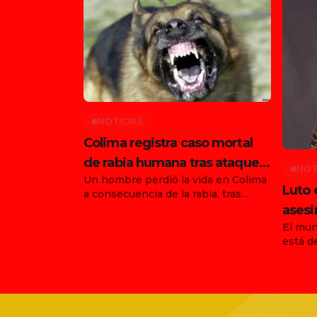
NOTICIAS
Colima registra caso mortal
de rabia humana tras ataque
NOT
Un hombre perdió la vida en Colima
de animal en Tonila
Luto 
a consecuencia de la rabia, tras
haber sido atacado por un animal en
asesi
el municipio de Tonila, Jalisco. Con
El mun
funda
este hecho, ya son dos los
está d
Ernes
fallecimientos confirmados en el
agosto
país por esta enfermedad durante
asesin
agosto, luego de que días antes se
vocali
informara la muerte de una joven en
agrupa
[…]
trágic