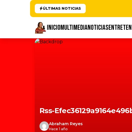
ÚLTIMAS NOTICIAS
INICIO
MULTIMEDIA
NOTICIAS
ENTRETEN
Rss-Efec36129a9164e496
Abraham Reyes
Hace 1 año