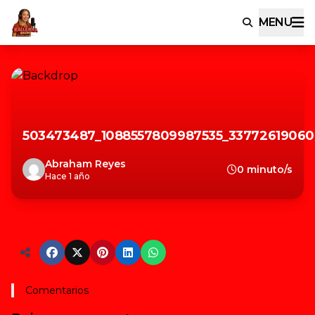
MENU
503473487_1088557809987535_33772619060
Abraham Reyes
0 minuto/s
Hace 1 año
Comentarios