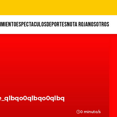
IMIENTO
ESPECTACULOS
DEPORTES
NOTA ROJA
NOSOTROS
e_qlbqo0qlbqo0qlbq
0 minuto/s