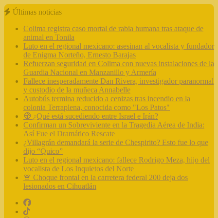
Últimas noticias
Colima registra caso mortal de rabia humana tras ataque de
animal en Tonila
Luto en el regional mexicano: asesinan al vocalista y fundador
de Enigma Norteño, Ernesto Barajas
Refuerzan seguridad en Colima con nuevas instalaciones de la
Guardia Nacional en Manzanillo y Armería
Fallece inesperadamente Dan Rivera, investigador paranormal
y custodio de la muñeca Annabelle
Autobús termina reducido a cenizas tras incendio en la
colonia Terraplena, conocida como "Los Patos"
🧭 ¿Qué está sucediendo entre Israel e Irán?
Confirman un Sobreviviente en la Tragedia Aérea de India:
Así Fue el Dramático Rescate
¿Villagrán demandará la serie de Chespirito? Esto fue lo que
dijo “Quico”
Luto en el regional mexicano: fallece Rodrigo Meza, hijo del
vocalista de Los Inquietos del Norte
🚨 Choque frontal en la carretera federal 200 deja dos
lesionados en Cihuatlán