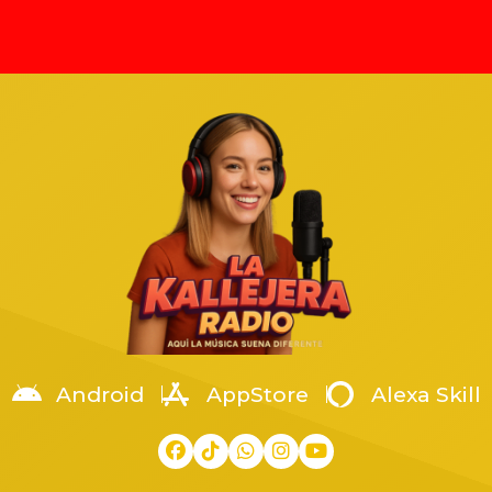
to Barajas
 de 2025, tras confirmarse el
ubicadas en los municipios d
ato de Ernesto Barajas,
Manzanillo y Armería. El acto
sta, productor y fundador de la
con la presencia del General 
ción Enigma Norteño. El
Brigada Guardia Nacional de 
o suceso ocurrió en Zapopan,
Mayor, Eugenio Leonardo Ló
o, en una pensión de autos
Arellanes, coordinador territor
a en la colonia Arenales
la Región Occidente. La […]
os, cuando fue atacado por un
[…]
Android
AppStore
Alexa Skill