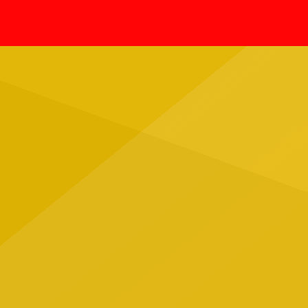
Ernes
fallecimientos confirmados en el
agosto
país por esta enfermedad durante
asesin
agosto, luego de que días antes se
vocali
informara la muerte de una joven en
agrupa
[…]
trágic
Jalisc
ubicad
Tapatí
grupo 