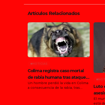
Artículos Relacionados
NOTICIAS
Colima registra caso mortal
de rabia humana tras ataque
NOT
Un hombre perdió la vida en Colima
de animal en Tonila
Luto 
a consecuencia de la rabia, tras
haber sido atacado por un animal en
asesi
el municipio de Tonila, Jalisco. Con
El mun
funda
este hecho, ya son dos los
está d