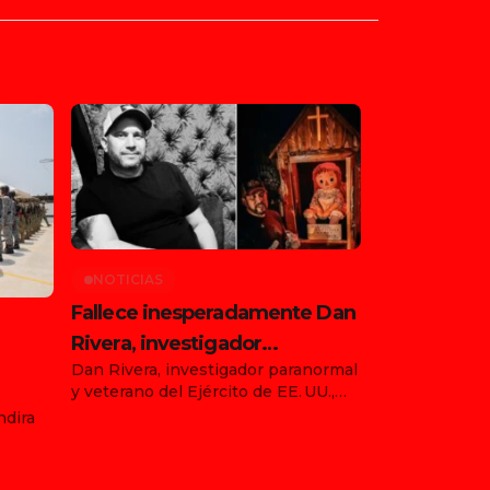
NOTICIAS
Fallece inesperadamente Dan
Rivera, investigador
Dan Rivera, investigador paranormal
paranormal y custodio de la
y veterano del Ejército de EE. UU.,
muñeca Annabelle
falleció de forma repentina el 13 de
ndira
ia
julio de 2025 en Gettysburg,
Pensilvania, durante su gira “Devils
s 476 y
on the Run Tour” con la muñeca
),