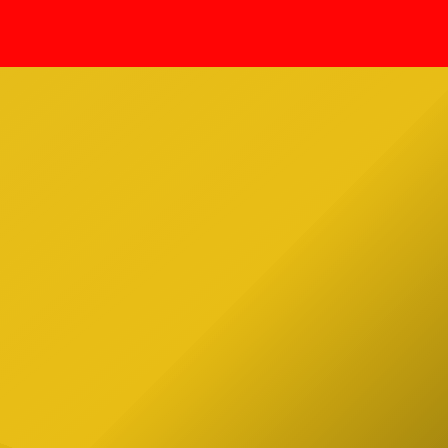
Annabelle. Tenía 54 años. El mundo
e
paranormal está de luto Rivera,
 contó
figura clave en la New England
de
Society for Psychic Research […]
Estado
pez
ial de