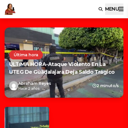
MENU
Última hora
ÚLTIMA HORA-Ataque Violento En La
UTEG De Guadalajara Deja Saldo Trágico
Abraham Reyes
2 minuto/s
Hace 2 años